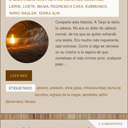
LIDRIS
,
LIVETA
,
MAGIA
,
REGRESO A CASA
,
SUBMUNDO
,
TARYC RADLER
,
TERRA SUR
Comparte esta historia: A Taryc le dolía
la cabeza. No era un dolor de cabeza
normal, de los que se quitan echando
una siesta. Era mucho más inquietante,
casi ominoso. Como si algo se cerniera
en su interior a la espera de que
cometiese el más mínimo error, cualquier
paso…
LEER MÁS
abismo
,
artefacto
,
drow
,
geas
,
infraoscuridad
,
llama de
ETIQUETADO
los elfos
,
regreso de la magia
,
semielfos
,
señor
demoníaco
,
tiempo
2 COMENTARIOS