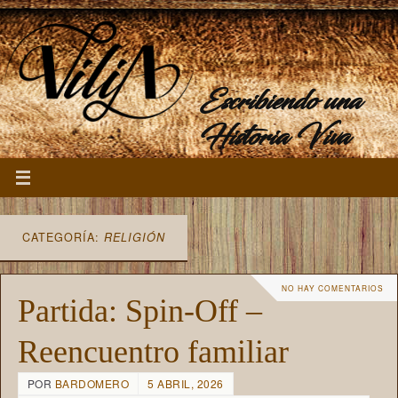
Escribiendo una
Historia Viva
CATEGORÍA:
RELIGIÓN
NO HAY COMENTARIOS
Partida: Spin-Off –
Reencuentro familiar
POR
BARDOMERO
5 ABRIL, 2026