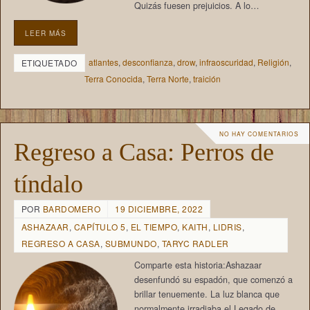
Quizás fuesen prejuicios. A lo…
LEER MÁS
atlantes
,
desconfianza
,
drow
,
infraoscuridad
,
Religión
,
ETIQUETADO
Terra Conocida
,
Terra Norte
,
traición
NO HAY COMENTARIOS
Regreso a Casa: Perros de
tíndalo
POR
BARDOMERO
19 DICIEMBRE, 2022
ASHAZAAR
,
CAPÍTULO 5
,
EL TIEMPO
,
KAITH
,
LIDRIS
,
REGRESO A CASA
,
SUBMUNDO
,
TARYC RADLER
Comparte esta historia:Ashazaar
desenfundó su espadón, que comenzó a
brillar tenuemente. La luz blanca que
normalmente irradiaba el Legado de