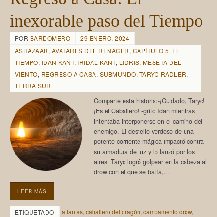
inexorable paso del Tiempo
POR
BARDOMERO
29 ENERO, 2024
ASHAZAAR
,
AVATARES DEL RENACER
,
CAPÍTULO 5
,
EL
TIEMPO
,
IDAN KANT
,
IRIDAL KANT
,
LIDRIS
,
MESETA DEL
VIENTO
,
REGRESO A CASA
,
SUBMUNDO
,
TARYC RADLER
,
TERRA SUR
Comparte esta historia:-¡Cuidado, Taryc!
¡Es el Caballero! -gritó Idan mientras
intentaba interponerse en el camino del
enemigo. El destello verdoso de una
potente corriente mágica impactó contra
su armadura de luz y lo lanzó por los
aires. Taryc logró golpear en la cabeza al
drow con el que se batía,…
LEER MÁS
atlantes
,
caballero del dragón
,
campamento drow
,
ETIQUETADO