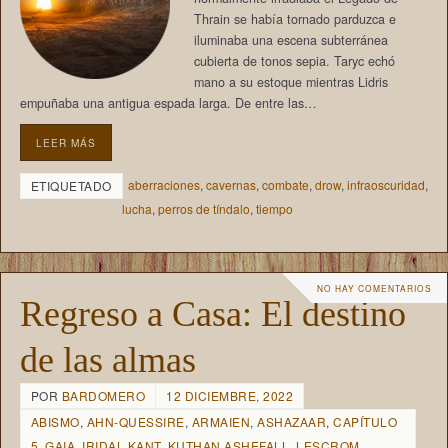
Thrain se había tornado parduzca e
iluminaba una escena subterránea
cubierta de tonos sepia. Taryc echó
mano a su estoque mientras Lidris
empuñaba una antigua espada larga. De entre las…
LEER MÁS
aberraciones
,
cavernas
,
combate
,
drow
,
infraoscuridad
,
ETIQUETADO
lucha
,
perros de tíndalo
,
tiempo
NO HAY COMENTARIOS
Regreso a Casa: El destino
de las almas
POR
BARDOMERO
12 DICIEMBRE, 2022
ABISMO
,
AHN-QUESSIRE
,
ARMAIEN
,
ASHAZAAR
,
CAPÍTULO
5
,
GAIA
,
IRIDAL KANT
,
KUTHAN ASHEFALL
,
LESCROM
,