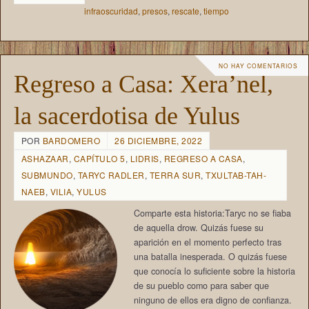
infraoscuridad
,
presos
,
rescate
,
tiempo
NO HAY COMENTARIOS
Regreso a Casa: Xera’nel,
la sacerdotisa de Yulus
POR
BARDOMERO
26 DICIEMBRE, 2022
ASHAZAAR
,
CAPÍTULO 5
,
LIDRIS
,
REGRESO A CASA
,
SUBMUNDO
,
TARYC RADLER
,
TERRA SUR
,
TXULTAB-TAH-
NAEB
,
VILIA
,
YULUS
Comparte esta historia:Taryc no se fiaba
de aquella drow. Quizás fuese su
aparición en el momento perfecto tras
una batalla inesperada. O quizás fuese
que conocía lo suficiente sobre la historia
de su pueblo como para saber que
ninguno de ellos era digno de confianza.