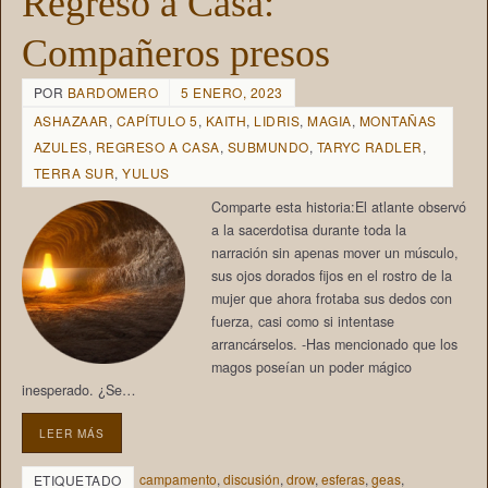
Regreso a Casa:
Compañeros presos
POR
BARDOMERO
5 ENERO, 2023
ASHAZAAR
,
CAPÍTULO 5
,
KAITH
,
LIDRIS
,
MAGIA
,
MONTAÑAS
AZULES
,
REGRESO A CASA
,
SUBMUNDO
,
TARYC RADLER
,
TERRA SUR
,
YULUS
Comparte esta historia:El atlante observó
a la sacerdotisa durante toda la
narración sin apenas mover un músculo,
sus ojos dorados fijos en el rostro de la
mujer que ahora frotaba sus dedos con
fuerza, casi como si intentase
arrancárselos. -Has mencionado que los
magos poseían un poder mágico
inesperado. ¿Se…
LEER MÁS
campamento
,
discusión
,
drow
,
esferas
,
geas
,
ETIQUETADO