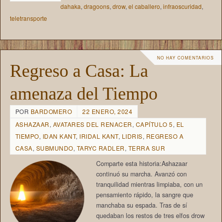
dahaka
,
dragoons
,
drow
,
el caballero
,
infraoscuridad
,
teletransporte
NO HAY COMENTARIOS
Regreso a Casa: La
amenaza del Tiempo
POR
BARDOMERO
22 ENERO, 2024
ASHAZAAR
,
AVATARES DEL RENACER
,
CAPÍTULO 5
,
EL
TIEMPO
,
IDAN KANT
,
IRIDAL KANT
,
LIDRIS
,
REGRESO A
CASA
,
SUBMUNDO
,
TARYC RADLER
,
TERRA SUR
Comparte esta historia:Ashazaar
continuó su marcha. Avanzó con
tranquilidad mientras limpiaba, con un
pensamiento rápido, la sangre que
manchaba su espada. Tras de sí
quedaban los restos de tres elfos drow