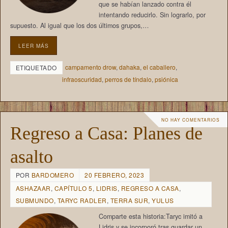
que se habían lanzado contra él
intentando reducirlo. Sin lograrlo, por
supuesto. Al igual que los dos últimos grupos,…
LEER MÁS
campamento drow
,
dahaka
,
el caballero
,
ETIQUETADO
infraoscuridad
,
perros de tíndalo
,
psiónica
NO HAY COMENTARIOS
Regreso a Casa: Planes de
asalto
POR
BARDOMERO
20 FEBRERO, 2023
ASHAZAAR
,
CAPÍTULO 5
,
LIDRIS
,
REGRESO A CASA
,
SUBMUNDO
,
TARYC RADLER
,
TERRA SUR
,
YULUS
Comparte esta historia:Taryc imitó a
Lidris y se incorporó tras guardar un