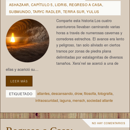
ASHAZAAR
,
CAPÍTULO 5
,
LIDRIS
,
REGRESO A CASA
,
SUBMUNDO
,
TARYC RADLER
,
TERRA SUR
,
YULUS
Comparte esta historia:Los cuatro
aventureros llevaban caminando varias
horas a través de numerosas cavernas y
corredores estrechos. El avance era lento
y peligroso, tan solo aliviado en ciertos
tramos por zonas de piedra plana
delimitadas por estalagmitas de diversos
tamaños. Xera’nel se acercó a una de
ellas y acarició su…
LEER MÁS
atlantes
,
descansando
,
drow
,
filosofía
,
fotografía
,
ETIQUETADO
infraoscuridad
,
laguna
,
mensch
,
sociedad atlante
NO HAY COMENTARIOS