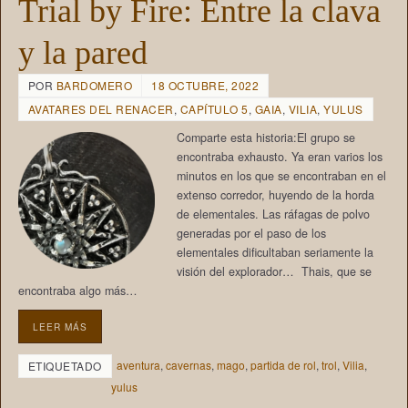
Trial by Fire: Entre la clava
y la pared
POR
BARDOMERO
18 OCTUBRE, 2022
AVATARES DEL RENACER
,
CAPÍTULO 5
,
GAIA
,
VILIA
,
YULUS
Comparte esta historia:El grupo se
encontraba exhausto. Ya eran varios los
minutos en los que se encontraban en el
extenso corredor, huyendo de la horda
de elementales. Las ráfagas de polvo
generadas por el paso de los
elementales dificultaban seriamente la
visión del explorador… Thais, que se
encontraba algo más…
LEER MÁS
aventura
,
cavernas
,
mago
,
partida de rol
,
trol
,
Vilia
,
ETIQUETADO
yulus