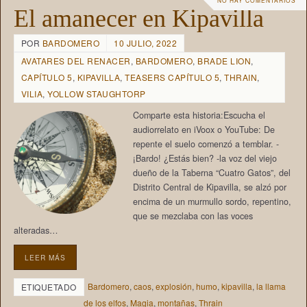
NO HAY COMENTARIOS
El amanecer en Kipavilla
POR
BARDOMERO
10 JULIO, 2022
AVATARES DEL RENACER
,
BARDOMERO
,
BRADE LION
,
CAPÍTULO 5
,
KIPAVILLA
,
TEASERS CAPÍTULO 5
,
THRAIN
,
VILIA
,
YOLLOW STAUGHTORP
Comparte esta historia:Escucha el
audiorrelato en iVoox o YouTube: De
repente el suelo comenzó a temblar. -
¡Bardo! ¿Estás bien? -la voz del viejo
dueño de la Taberna “Cuatro Gatos”, del
Distrito Central de Kipavilla, se alzó por
encima de un murmullo sordo, repentino,
que se mezclaba con las voces
alteradas…
LEER MÁS
Bardomero
,
caos
,
explosión
,
humo
,
kipavilla
,
la llama
ETIQUETADO
de los elfos
,
Magia
,
montañas
,
Thrain