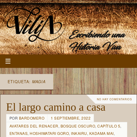
Escribiendo una
Historia Viva
ETIQUETA:
MAGIA
NO HAY COMENTARIOS
El largo camino a casa
POR
BARDOMERO
1 SEPTIEMBRE, 2022
AVATARES DEL RENACER
,
BOSQUE OSCURO
,
CAPÍTULO 5
,
ENTANAS
,
HOSHIWATARI GORO
,
INKAIRU
,
KADAMA MAI
,