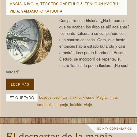
MAGIA
,
NÍVOLA
,
TEASERS CAPÍTULO 5
,
TENJOUN KAORU
,
VILIA
,
YAMAMOTO KATSURA
Comparte esta historia:-¿No te parece
que se acaban los árboles allí adelante?
-comentó Katsura a su compañero con
una sonrisa cansada. Goro, que hasta
entonces había estado bufando y casi
arrastrándose por la fronda del Bosque
Oscuro, se incorporó de repente, su
rostro iluminado por la ilusión. -¡No será
verdad!…
LEER MÁS
bosque
,
espíritus
,
inakiru
,
kitsune
,
Magia
,
ninja
,
ETIQUETADO
samurai
,
shugenja
,
traición
,
viaje
NO HAY COMENTARIOS
El despertar de la magia