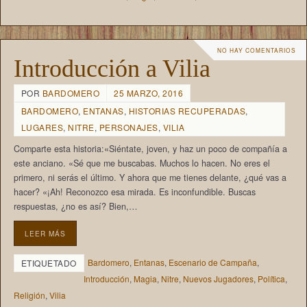
NO HAY COMENTARIOS
Introducción a Vilia
POR
BARDOMERO
25 MARZO, 2016
BARDOMERO
,
ENTANAS
,
HISTORIAS RECUPERADAS
,
LUGARES
,
NITRE
,
PERSONAJES
,
VILIA
Comparte esta historia:«Siéntate, joven, y haz un poco de compañía a
este anciano. «Sé que me buscabas. Muchos lo hacen. No eres el
primero, ni serás el último. Y ahora que me tienes delante, ¿qué vas a
hacer? «¡Ah! Reconozco esa mirada. Es inconfundible. Buscas
respuestas, ¿no es así? Bien,…
LEER MÁS
Bardomero
,
Entanas
,
Escenario de Campaña
,
ETIQUETADO
Introducción
,
Magia
,
Nitre
,
Nuevos Jugadores
,
Política
,
Religión
,
Vilia