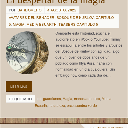
POR
BARDOMERO
4 AGOSTO, 2022
AVATARES DEL RENACER
,
BOSQUE DE KURLOV
,
CAPÍTULO
5
,
MAGIA
,
MEDIA ESUARTH
,
TEASERS CAPÍTULO 5
Comparte esta historia:Escucha el
audiorrelato en iVoox o YouTube: Timmy
se escabullía entre los árboles y arbustos
del Bosque de Kurlov con agilidad, algo
que un joven de doce años de un
poblado como Illya Assai haría con
normalidad en un día cualquiera. Sin
embargo hoy, como cada día de…
LEER MÁS
ent
,
guardianes
,
Magia
,
manos ardientes
,
Media
ETIQUETADO
Esuarth
,
naturaleza
,
orco
,
sombra verde