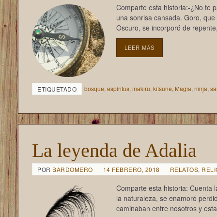
Comparte esta historia:-¿No te 
una sonrisa cansada. Goro, que 
Oscuro, se incorporó de repente,
LEER MÁS
bosque
,
espíritus
,
inakiru
,
kitsune
,
Magia
,
ninja
,
sa
ETIQUETADO
La leyenda de Adalia
POR
BARDOMERO
14 FEBRERO, 2018
RELATOS
,
RELI
Comparte esta historia: Cuenta la
la naturaleza, se enamoró perdi
caminaban entre nosotros y est