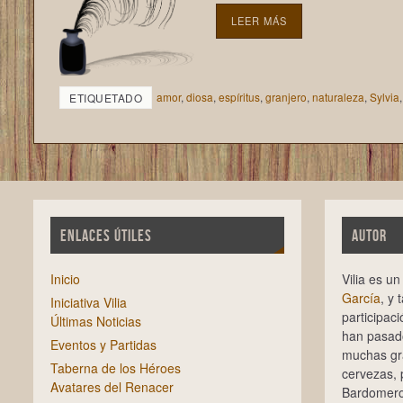
LEER MÁS
amor
,
diosa
,
espíritus
,
granjero
,
naturaleza
,
Sylvia
ETIQUETADO
ENLACES ÚTILES
AUTOR
Inicio
Vilia es u
García
, y 
Iniciativa Vilia
participac
Últimas Noticias
han pasado
Eventos y Partidas
muchas gra
Taberna de los Héroes
cervezas,
Avatares del Renacer
Bardomero