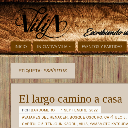
Escribiendo 
INICIO
INICIATIVA VILIA
EVENTOS Y PARTIDAS
ETIQUETA:
ESPÍRITUS
El largo camino a casa
POR
BARDOMERO
1 SEPTIEMBRE, 2022
AVATARES DEL RENACER
,
BOSQUE OSCURO
,
CAPÍTULO 5
,
CAPÍTULO 5
,
TENJOUN KAORU
,
VILIA
,
YAMAMOTO KATSUR