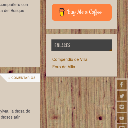
u compañero con
da del Bosque
Buy Me a Coffee
ENLACES
Compendio de Vilia
Foro de Vilia
2 COMENTARIOS
lvia, la diosa de
 dioses aún