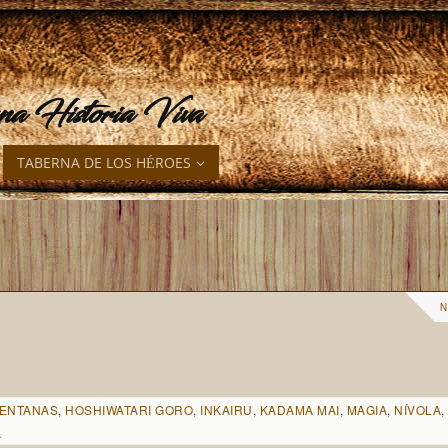
una Historia Viva
TABERNA DE LOS HÉROES
N
ENTANAS
,
HOSHIWATARI GORO
,
INKAIRU
,
KADAMA MAI
,
MAGIA
,
NÍVOLA
,
A