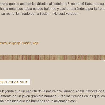
parece que se acaban los árboles allí adelante? -comentó Katsura a s
hasta entonces había estado bufando y casi arrastrándose por la fron
 su rostro iluminado por la ilusión. -¡No será verdad!…
murai
,
shugenja
,
traición
,
viaje
GIÓN
,
SYLVIA
,
VILIA
 leyenda que un espíritu de la naturaleza llamado Adalia, favorita de Sy
damente de un joven granjero humano. Eran los tiempos en los que los
aba prohibido que los humanos se relacionasen con…