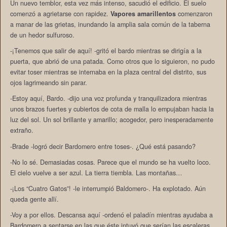
Un nuevo temblor, esta vez más intenso, sacudió el edificio. El suelo
comenzó a agrietarse con rapidez.
Vapores amarillentos
comenzaron
a manar de las grietas, inundando la amplia sala común de la taberna
de un hedor sulfuroso.
-¡Tenemos que salir de aquí! -gritó el bardo mientras se dirigía a la
puerta, que abrió de una patada. Como otros que lo siguieron, no pudo
evitar toser mientras se internaba en la plaza central del distrito, sus
ojos lagrimeando sin parar.
-Estoy aquí, Bardo. -dijo una voz profunda y tranquilizadora mientras
unos brazos fuertes y cubiertos de cota de malla lo empujaban hacia la
luz del sol. Un sol brillante y amarillo; acogedor, pero inesperadamente
extraño.
-Brade -logró decir Bardomero entre toses-. ¿Qué está pasando?
-No lo sé. Demasiadas cosas. Parece que el mundo se ha vuelto loco.
El cielo vuelve a ser azul. La tierra tiembla. Las montañas…
-¡Los “Cuatro Gatos”! -le interrumpió Baldomero-. Ha explotado. Aún
queda gente allí.
-Voy a por ellos. Descansa aquí -ordenó el paladín mientras ayudaba a
Bardomero a sentarse en las que éste intuyó que serían las escaleras