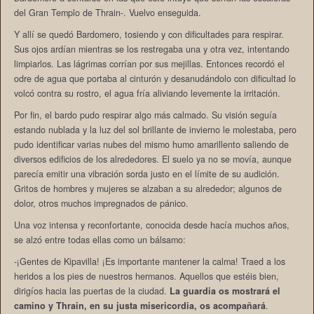
del Gran Templo de Thrain-. Vuelvo enseguida.
Y allí se quedó Bardomero, tosiendo y con dificultades para respirar.
Sus ojos ardían mientras se los restregaba una y otra vez, intentando
limpiarlos. Las lágrimas corrían por sus mejillas. Entonces recordó el
odre de agua que portaba al cinturón y desanudándolo con dificultad lo
volcó contra su rostro, el agua fría aliviando levemente la irritación.
Por fin, el bardo pudo respirar algo más calmado. Su visión seguía
estando nublada y la luz del sol brillante de invierno le molestaba, pero
pudo identificar varias nubes del mismo humo amarillento saliendo de
diversos edificios de los alrededores. El suelo ya no se movía, aunque
parecía emitir una vibración sorda justo en el límite de su audición.
Gritos de hombres y mujeres se alzaban a su alrededor; algunos de
dolor, otros muchos impregnados de pánico.
Una voz intensa y reconfortante, conocida desde hacía muchos años,
se alzó entre todas ellas como un bálsamo:
-¡Gentes de Kipavilla! ¡Es importante mantener la calma! Traed a los
heridos a los pies de nuestros hermanos. Aquellos que estéis bien,
dirigíos hacia las puertas de la ciudad.
La guardia os mostrará el
camino y Thrain, en su justa misericordia, os acompañará
.