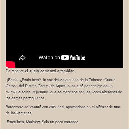
De repente
el suelo comenzó a temblar
.
-¡Bardo! ¿Estás bien? -la voz del viejo dueño de la Taberna “Cuatro
Gatos”, del Distrito Central de Kipavilla, se alzó por encima de un
murmullo sordo, repentino, que se mezclaba con las voces alteradas de
los demás parroquianos.
Bardomero se levantó con dificultad, apoyándose en el alféizar de una
de las ventanas:
-Estoy bien, Mathiew. Solo un poco mareado…