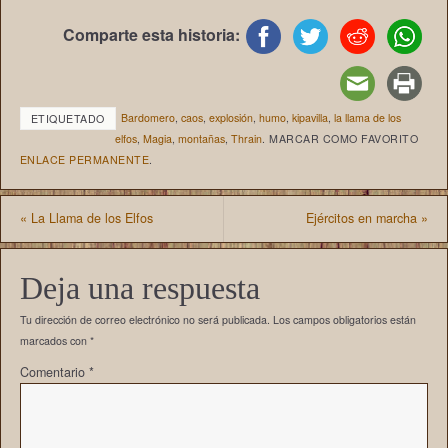
Comparte esta historia:
Bardomero
,
caos
,
explosión
,
humo
,
kipavilla
,
la llama de los
ETIQUETADO
elfos
,
Magia
,
montañas
,
Thrain
.
MARCAR COMO FAVORITO
ENLACE PERMANENTE
.
«
La Llama de los Elfos
Ejércitos en marcha
»
Deja una respuesta
Tu dirección de correo electrónico no será publicada.
Los campos obligatorios están
marcados con
*
Comentario
*