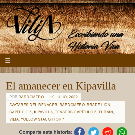
Escribiendo una
Historia Viva
El amanecer en Kipavilla
POR
BARDOMERO
10 JULIO, 2022
AVATARES DEL RENACER
,
BARDOMERO
,
BRADE LION
,
CAPÍTULO 5
,
KIPAVILLA
,
TEASERS CAPÍTULO 5
,
THRAIN
,
VILIA
,
YOLLOW STAUGHTORP
Comparte esta historia: