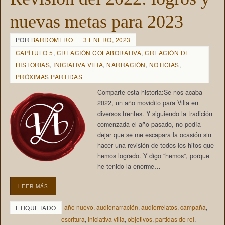
nuevas metas para 2023
POR
BARDOMERO
3 ENERO, 2023
CAPÍTULO 5
,
CREACIÓN COLABORATIVA
,
CREACIÓN DE
HISTORIAS
,
INICIATIVA VILIA
,
NARRACIÓN
,
NOTICIAS
,
PRÓXIMAS PARTIDAS
Comparte esta historia:Se nos acaba
2022, un año movidito para Vilia en
diversos frentes. Y siguiendo la tradición
comenzada el año pasado, no podía
dejar que se me escapara la ocasión sin
hacer una revisión de todos los hitos que
hemos logrado. Y digo “hemos”, porque
he tenido la enorme…
LEER MÁS
año nuevo
,
audionarración
,
audiorrelatos
,
campaña
,
ETIQUETADO
escritura
,
iniciativa vilia
,
objetivos
,
partidas de rol
,