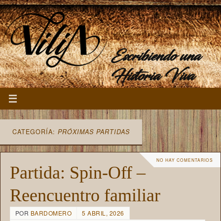
Escribiendo una
Historia Viva
CATEGORÍA:
PRÓXIMAS PARTIDAS
NO HAY COMENTARIOS
Partida: Spin-Off –
Reencuentro familiar
POR
BARDOMERO
5 ABRIL, 2026