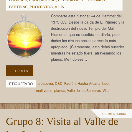
PARTIDAS
,
PROYECTOS
,
VILIA
Comparte esta historia: «4 de Hammer del
1375 C.V. Desde la caída de El Primero y la
destrucción del nuevo Templo del Mal
Elemental que no escribía un diario, pero
dadas las circunstancias parece lo más
apropiado. (Cláramente, esto debió suceder
mientras he estado fuera, atravesando los
planos. Me hubiese…
LEER MÁS
crossover
,
D&D
,
Faerûn
,
Hacha Arcana
,
Luor
,
ETIQUETADO
multiverso
,
planos
,
Valle de las Sombras
,
Vilia
3 COMENTARIOS
Grupo 8: Visita al Valle de