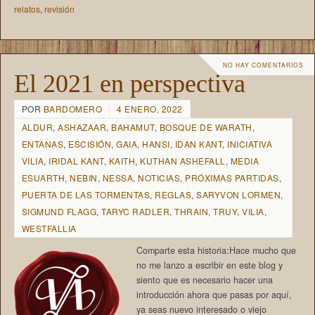
relatos
,
revisión
NO HAY COMENTARIOS
El 2021 en perspectiva
POR
BARDOMERO
4 ENERO, 2022
ALDUR
,
ASHAZAAR
,
BAHAMUT
,
BOSQUE DE WARATH
,
ENTANAS
,
ESCISIÓN
,
GAIA
,
HANSI
,
IDAN KANT
,
INICIATIVA
VILIA
,
IRIDAL KANT
,
KAITH
,
KUTHAN ASHEFALL
,
MEDIA
ESUARTH
,
NEBIN
,
NESSA
,
NOTICIAS
,
PRÓXIMAS PARTIDAS
,
PUERTA DE LAS TORMENTAS
,
REGLAS
,
SARYVON LORMEN
,
SIGMUND FLAGG
,
TARYC RADLER
,
THRAIN
,
TRUY
,
VILIA
,
WESTFALLIA
Comparte esta historia:Hace mucho que
no me lanzo a escribir en este blog y
siento que es necesario hacer una
introducción ahora que pasas por aquí,
ya seas nuevo interesado o viejo