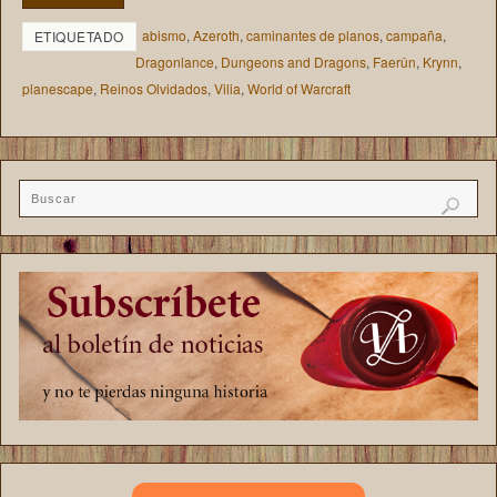
abismo
,
Azeroth
,
caminantes de planos
,
campaña
,
ETIQUETADO
Dragonlance
,
Dungeons and Dragons
,
Faerûn
,
Krynn
,
planescape
,
Reinos Olvidados
,
Vilia
,
World of Warcraft