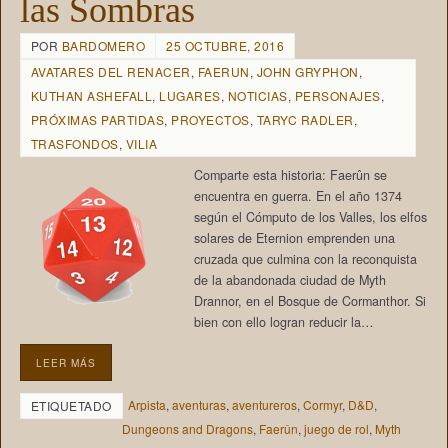
las Sombras
POR
BARDOMERO
25 OCTUBRE, 2016
AVATARES DEL RENACER
,
FAERUN
,
JOHN GRYPHON
,
KUTHAN ASHEFALL
,
LUGARES
,
NOTICIAS
,
PERSONAJES
,
PRÓXIMAS PARTIDAS
,
PROYECTOS
,
TARYC RADLER
,
TRASFONDOS
,
VILIA
Comparte esta historia: Faerûn se
encuentra en guerra. En el año 1374
según el Cómputo de los Valles, los elfos
solares de Eternion emprenden una
cruzada que culmina con la reconquista
de la abandonada ciudad de Myth
Drannor, en el Bosque de Cormanthor. Si
bien con ello logran reducir la…
LEER MÁS
Arpista
,
aventuras
,
aventureros
,
Cormyr
,
D&D
,
ETIQUETADO
Dungeons and Dragons
,
Faerûn
,
juego de rol
,
Myth