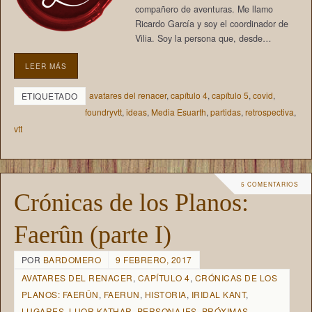
compañero de aventuras. Me llamo
Ricardo García y soy el coordinador de
Vilia. Soy la persona que, desde…
LEER MÁS
avatares del renacer
,
capítulo 4
,
capítulo 5
,
covid
,
ETIQUETADO
foundryvtt
,
ideas
,
Media Esuarth
,
partidas
,
retrospectiva
,
vtt
5 COMENTARIOS
Crónicas de los Planos:
Faerûn (parte I)
POR
BARDOMERO
9 FEBRERO, 2017
AVATARES DEL RENACER
,
CAPÍTULO 4
,
CRÓNICAS DE LOS
PLANOS: FAERÛN
,
FAERUN
,
HISTORIA
,
IRIDAL KANT
,
LUGARES
,
LUOR KATHAR
,
PERSONAJES
,
PRÓXIMAS