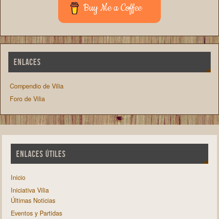
Buy Me a Coffee
ENLACES
Compendio de Vilia
Foro de Vilia
ENLACES ÚTILES
Inicio
Iniciativa Vilia
Últimas Noticias
Eventos y Partidas