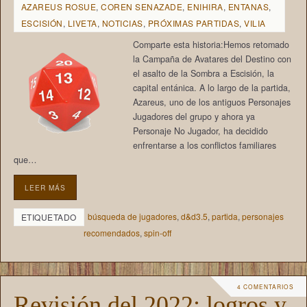
AZAREUS ROSUE
,
COREN SENAZADE
,
ENIHIRA
,
ENTANAS
,
ESCISIÓN
,
LIVETA
,
NOTICIAS
,
PRÓXIMAS PARTIDAS
,
VILIA
Comparte esta historia:Hemos retomado
la Campaña de Avatares del Destino con
el asalto de la Sombra a Escisión, la
capital entánica. A lo largo de la partida,
Azareus, uno de los antiguos Personajes
Jugadores del grupo y ahora ya
Personaje No Jugador, ha decidido
enfrentarse a los conflictos familiares
que…
LEER MÁS
búsqueda de jugadores
,
d&d3.5
,
partida
,
personajes
ETIQUETADO
recomendados
,
spin-off
4 COMENTARIOS
Revisión del 2022: logros y