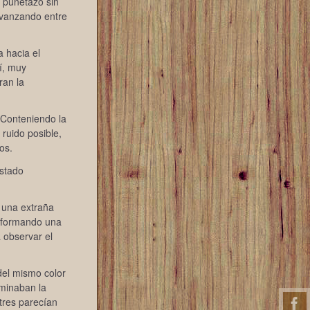
n puñetazo sin
avanzando entre
a hacia el
í, muy
ran la
 Conteniendo la
 ruido posible,
os.
estado
 una extraña
a, formando una
 observar el
del mismo color
ominaban la
 tres parecían