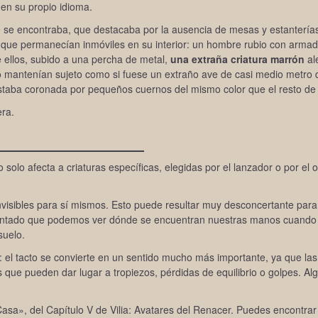
 en su propio idioma.
e se encontraba, que destacaba por la ausencia de mesas y estanterías.
ue permanecían inmóviles en su interior: un hombre rubio con armad
e ellos, subido a una percha de metal,
una extraña criatura marrón
al
o mantenían sujeto como si fuese un extraño ave de casi medio metro d
taba coronada por pequeños cuernos del mismo color que el resto de
era.
o solo afecta a criaturas específicas, elegidas por el lanzador o por el o
 invisibles para sí mismos. Esto puede resultar muy desconcertante para
 sentado que podemos ver dónde se encuentran nuestras manos cuando
suelo.
: el tacto se convierte en un sentido mucho más importante, ya que las
que pueden dar lugar a tropiezos, pérdidas de equilibrio o golpes. Al
asa», del Capítulo V de Vilia: Avatares del Renacer. Puedes encontrar