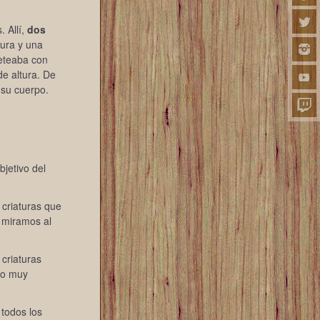
 Allí,
dos
ura y una
eteaba con
e altura. De
 su cuerpo.
bjetivo del
 criaturas que
 miramos al
 criaturas
go muy
 todos los