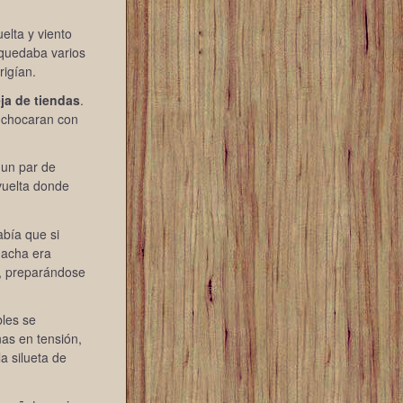
elta y viento
 quedaba varios
rigían.
ja de tiendas
.
e chocaran con
 un par de
vuelta donde
bía que si
hacha era
a, preparándose
bles se
nas en tensión,
a silueta de