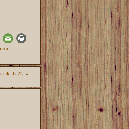
ENTE
.
storia de Vilia
»