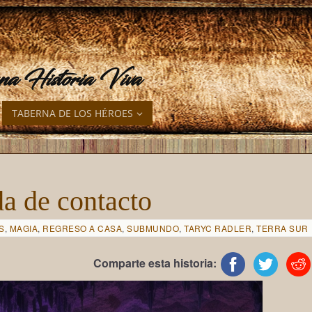
una Historia Viva
TABERNA DE LOS HÉROES
da de contacto
S
,
MAGIA
,
REGRESO A CASA
,
SUBMUNDO
,
TARYC RADLER
,
TERRA SUR
Comparte esta historia: