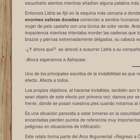
escucharlo atentos mientras añadían alguna palabra más
Entonces Lidris se fijó en la esquina más cercana a dond
enormes esferas doradas
contenían a sendos humanos q
mujer de pelo castaño con una túnica de color verde. Ant
impaciencia mientras intentaba morder las cadenas que l
brazos y piernas extremadamente delgados, su cabeza es
-¿Y ahora qué? -se atrevió a susurrar Lidris a su compañ
-Ahora esperamos a Ashazaar.
Uno de los principales escollos de la invisibilidad es que n
efecto. Afecta a todos.
Los propios objetivos, al hacerse invisibles, también son
sean objeto de este efecto por primera vez: damos por
frente, dónde se posan nuestros pies cuando miramos al 
Es una situación parecida a estar inmerso en la oscuridad
encantadas pierden puntos de referencia muy importantes 
peligroso en situaciones de infiltración.
Este relato forma parte del Arco Argumental «Regreso a C