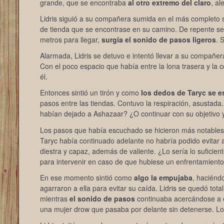
grande, que se encontraba
al otro extremo del claro
, al
Lidris siguió a su compañera sumida en el más completo si
de tienda que se encontrase en su camino. De repente se d
metros para llegar,
surgía el sonido de pasos ligeros
. 
Alarmada, Lidris se detuvo e intentó llevar a su compañe
Con el poco espacio que había entre la lona trasera y la
él.
Entonces sintió un tirón y como
los dedos de Taryc se 
pasos entre las tiendas. Contuvo la respiración, asustada
habían dejado a Ashazaar? ¿O continuar con su objetivo
Los pasos que había escuchado se hicieron más notables 
Taryc había continuado adelante no habría podido evitar
diestra y capaz, además de valiente. ¿Lo sería lo sufici
para intervenir en caso de que hubiese un enfrentamiento
En ese momento sintió como
algo la empujaba
, haciéndo
agarraron a ella para evitar su caída. Lidris se quedó tot
mientras
el sonido de pasos
continuaba acercándose a el
una mujer drow que pasaba por delante sin detenerse. L