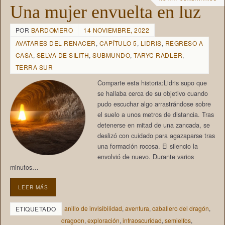
Una mujer envuelta en luz
POR
BARDOMERO
14 NOVIEMBRE, 2022
AVATARES DEL RENACER
,
CAPÍTULO 5
,
LIDRIS
,
REGRESO A
CASA
,
SELVA DE SILITH
,
SUBMUNDO
,
TARYC RADLER
,
TERRA SUR
Comparte esta historia:Lidris supo que
se hallaba cerca de su objetivo cuando
pudo escuchar algo arrastrándose sobre
el suelo a unos metros de distancia. Tras
detenerse en mitad de una zancada, se
deslizó con cuidado para agazaparse tras
una formación rocosa. El silencio la
envolvió de nuevo. Durante varios
minutos…
LEER MÁS
anillo de invisibilidad
,
aventura
,
caballero del dragón
,
ETIQUETADO
dragoon
,
exploración
,
infraoscuridad
,
semielfos
,