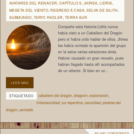
AVATARES DEL RENACER
,
CAPÍTULO 5
,
JHIREA
,
LIDRIS
,
MESETA DEL VIENTO
,
REGRESO A CASA
,
SELVA DE SILITH
,
SUBMUNDO
,
TARYC RADLER
,
TERRA SUR
Comparte esta historia:Lidris nunca
había visto a un Caballero del Dragón
pero sí había oído hablar de ellos. Jhirea
les había contado la aparición del grupo
en la selva varias estaciones atrás.
Habían causado un gran revuelo, pues
habían llegado hasta allí acompañados
de un atlante. Si bien en un…
LEER MÁS
caballero del dragón
,
dragoon
,
exploración
,
ETIQUETADO
infraoscuridad
,
luz repentina
,
oscuridad
,
piedras del
dragón
,
semielfo
NO HAY COMENTARIOS