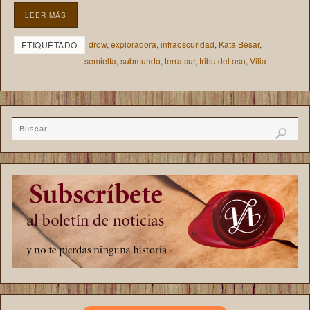
LEER MÁS
drow
,
exploradora
,
infraoscuridad
,
Kata Bésar
,
ETIQUETADO
semielfa
,
submundo
,
terra sur
,
tribu del oso
,
Vilia