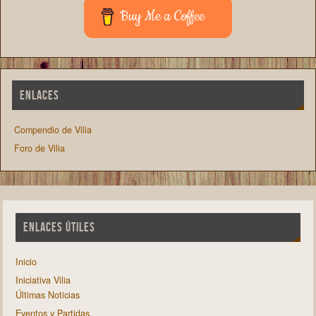
Buy Me a Coffee
ENLACES
Compendio de Vilia
Foro de Vilia
ENLACES ÚTILES
Inicio
Iniciativa Vilia
Últimas Noticias
Eventos y Partidas