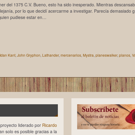
er del 1375 C.V. Bueno, esto ha sido inesperado. Mientras descansab
ejanía, por lo que decidí acercarme a investigar. Parecía demasiado 
guien pudiese estar en…
Idan Kant
,
John Gryphon
,
Lathander
,
mercenarios
,
Mystra
,
planeswalker
,
planos
,
V
n proyecto liderado por
Ricardo
tan solo es posible gracias a la