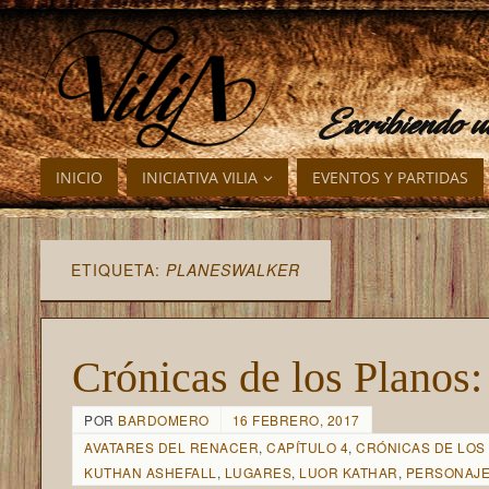
Escribiendo 
INICIO
INICIATIVA VILIA
EVENTOS Y PARTIDAS
ETIQUETA:
PLANESWALKER
Crónicas de los Planos: 
POR
BARDOMERO
16 FEBRERO, 2017
AVATARES DEL RENACER
,
CAPÍTULO 4
,
CRÓNICAS DE LOS
KUTHAN ASHEFALL
,
LUGARES
,
LUOR KATHAR
,
PERSONAJ