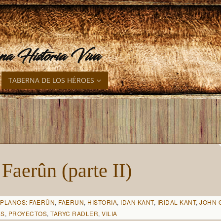
una Historia Viva
TABERNA DE LOS HÉROES
Faerûn (parte II)
 PLANOS: FAERÛN
,
FAERUN
,
HISTORIA
,
IDAN KANT
,
IRIDAL KANT
,
JOHN 
ES
,
PROYECTOS
,
TARYC RADLER
,
VILIA