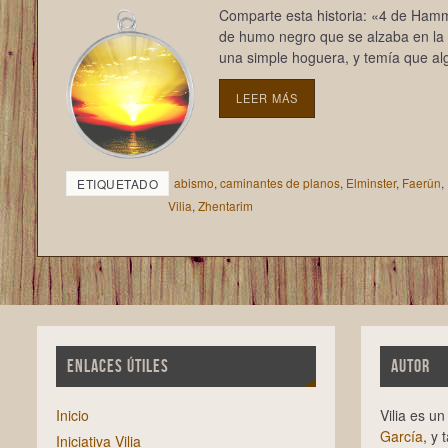
Comparte esta historia: «4 de Hamm
de humo negro que se alzaba en la l
una simple hoguera, y temía que al
LEER MÁS
abismo
,
caminantes de planos
,
Elminster
,
Faerûn
,
ETIQUETADO
Vilia
,
Zhentarim
ENLACES ÚTILES
AUTOR
Inicio
Vilia es u
García
, y 
Iniciativa Vilia