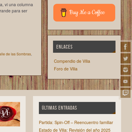
a, vi una columna
grande para ser
Buy Me a Coffee
ENLACES
alle de las Sombras
,
Compendio de Vilia
Foro de Vilia
ÚLTIMAS ENTRADAS
Partida: Spin-Off – Reencuentro familiar
Estado de Vilia: Revisión del año 2025