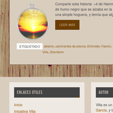
Comparte esta historia: «4 de Hamm
de humo negro que se alzaba en la l
una simple hoguera, y temía que al
LEER MÁS
abismo
,
caminantes de planos
,
Elminster
,
Faerûn
,
ETIQUETADO
Vilia
,
Zhentarim
ENLACES ÚTILES
AUTOR
Inicio
Vilia es u
García
, y 
Iniciativa Vilia