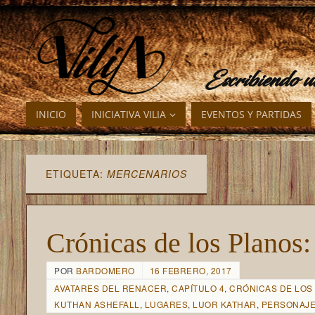
Escribiendo 
INICIO
INICIATIVA VILIA
EVENTOS Y PARTIDAS
ETIQUETA:
MERCENARIOS
Crónicas de los Planos: 
POR
BARDOMERO
16 FEBRERO, 2017
AVATARES DEL RENACER
,
CAPÍTULO 4
,
CRÓNICAS DE LOS
KUTHAN ASHEFALL
,
LUGARES
,
LUOR KATHAR
,
PERSONAJ