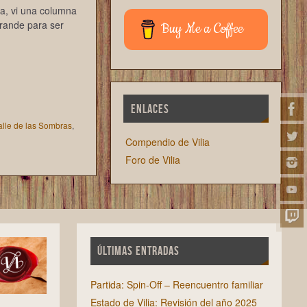
a, vi una columna
grande para ser
Buy Me a Coffee
ENLACES
alle de las Sombras
,
Compendio de Vilia
Foro de Vilia
ÚLTIMAS ENTRADAS
Partida: Spin-Off – Reencuentro familiar
Estado de Vilia: Revisión del año 2025