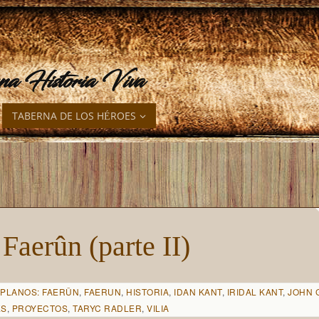
una Historia Viva
TABERNA DE LOS HÉROES
Faerûn (parte II)
 PLANOS: FAERÛN
,
FAERUN
,
HISTORIA
,
IDAN KANT
,
IRIDAL KANT
,
JOHN 
ES
,
PROYECTOS
,
TARYC RADLER
,
VILIA