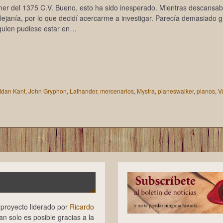
er del 1375 C.V. Bueno, esto ha sido inesperado. Mientras descansab
ejanía, por lo que decidí acercarme a investigar. Parecía demasiado 
guien pudiese estar en…
Idan Kant
,
John Gryphon
,
Lathander
,
mercenarios
,
Mystra
,
planeswalker
,
planos
,
V
n proyecto liderado por
Ricardo
tan solo es posible gracias a la