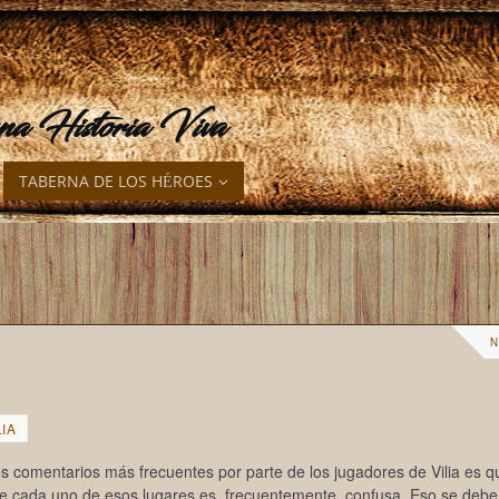
una Historia Viva
TABERNA DE LOS HÉROES
N
LIA
s comentarios más frecuentes por parte de los jugadores de Vilia es qu
a de cada uno de esos lugares es, frecuentemente, confusa. Eso se debe