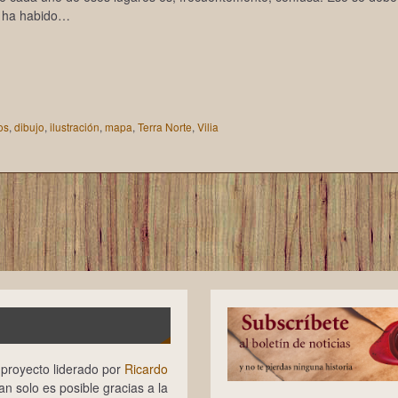
, ha habido…
os
,
dibujo
,
ilustración
,
mapa
,
Terra Norte
,
Vilia
n proyecto liderado por
Ricardo
tan solo es posible gracias a la