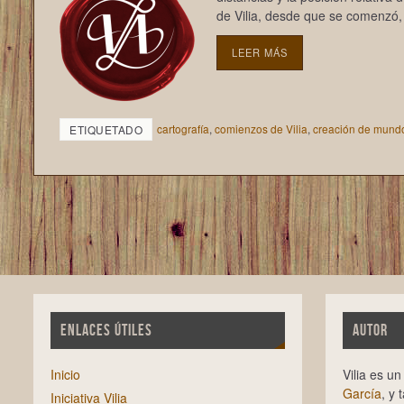
de Vilia, desde que se comenzó
LEER MÁS
cartografía
,
comienzos de Vilia
,
creación de mund
ETIQUETADO
ENLACES ÚTILES
AUTOR
Inicio
Vilia es u
García
, y 
Iniciativa Vilia