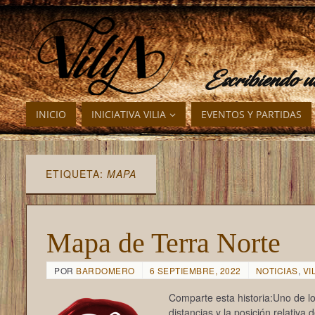
Escribiendo 
INICIO
INICIATIVA VILIA
EVENTOS Y PARTIDAS
ETIQUETA:
MAPA
Mapa de Terra Norte
POR
BARDOMERO
6 SEPTIEMBRE, 2022
NOTICIAS
,
VI
Comparte esta historia:Uno de lo
distancias y la posición relativ