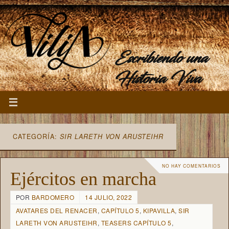
Escribiendo una
Historia Viva
CATEGORÍA:
SIR LARETH VON ARUSTEIHR
NO HAY COMENTARIOS
Ejércitos en marcha
POR
BARDOMERO
14 JULIO, 2022
AVATARES DEL RENACER
,
CAPÍTULO 5
,
KIPAVILLA
,
SIR
LARETH VON ARUSTEIHR
,
TEASERS CAPÍTULO 5
,