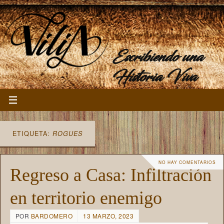
Escribiendo una
Historia Viva
ETIQUETA:
ROGUES
NO HAY COMENTARIOS
Regreso a Casa: Infiltración
en territorio enemigo
POR
BARDOMERO
13 MARZO, 2023