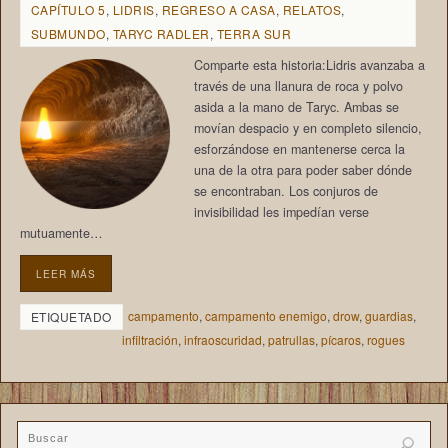
CAPÍTULO 5
,
LIDRIS
,
REGRESO A CASA
,
RELATOS
,
SUBMUNDO
,
TARYC RADLER
,
TERRA SUR
Comparte esta historia:Lidris avanzaba a
través de una llanura de roca y polvo
asida a la mano de Taryc. Ambas se
movían despacio y en completo silencio,
esforzándose en mantenerse cerca la
una de la otra para poder saber dónde
se encontraban. Los conjuros de
invisibilidad les impedían verse
mutuamente…
LEER MÁS
campamento
,
campamento enemigo
,
drow
,
guardias
,
ETIQUETADO
infiltración
,
infraoscuridad
,
patrullas
,
pícaros
,
rogues