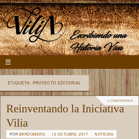
Escribiendo una
Historia Viva
ETIQUETA:
PROYECTO EDITORIAL
2 COMENTARIOS
Reinventando la Iniciativa
Vilia
POR
BARDOMERO
12 OCTUBRE, 2017
NOTICIAS