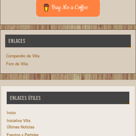
Buy Me a Coffee
ENLACES
Compendio de Vilia
Foro de Vilia
ENLACES ÚTILES
Inicio
Iniciativa Vilia
Últimas Noticias
Eventos y Partidas