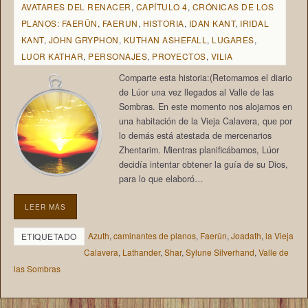
AVATARES DEL RENACER
,
CAPÍTULO 4
,
CRÓNICAS DE LOS
PLANOS: FAERÛN
,
FAERUN
,
HISTORIA
,
IDAN KANT
,
IRIDAL
KANT
,
JOHN GRYPHON
,
KUTHAN ASHEFALL
,
LUGARES
,
LUOR KATHAR
,
PERSONAJES
,
PROYECTOS
,
VILIA
Comparte esta historia:(Retomamos el diario
de Lúor una vez llegados al Valle de las
Sombras. En este momento nos alojamos en
una habitación de la Vieja Calavera, que por
lo demás está atestada de mercenarios
Zhentarim. Mientras planificábamos, Lúor
decidía intentar obtener la guía de su Dios,
para lo que elaboró…
LEER MÁS
Azuth
,
caminantes de planos
,
Faerûn
,
Joadath
,
la Vieja
ETIQUETADO
Calavera
,
Lathander
,
Shar
,
Sylune Silverhand
,
Valle de
las Sombras