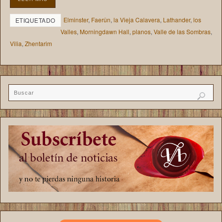
Elminster
,
Faerûn
,
la Vieja Calavera
,
Lathander
,
los
ETIQUETADO
Valles
,
Morningdawn Hall
,
planos
,
Valle de las Sombras
,
Vilia
,
Zhentarim