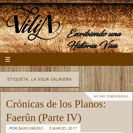
Escribiendo una
Historia Viva
ETIQUETA:
LA VIEJA CALAVERA
NO HAY COMENTARIOS
Crónicas de los Planos:
Faerûn (Parte IV)
POR
BARDOMERO
3 MARZO, 2017