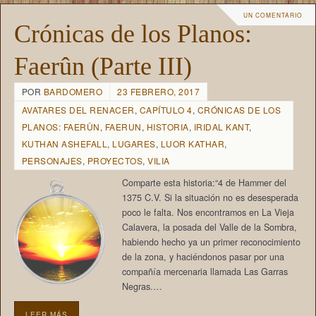
UN COMENTARIO
Crónicas de los Planos:
Faerûn (Parte III)
POR
BARDOMERO
23 FEBRERO, 2017
AVATARES DEL RENACER
,
CAPÍTULO 4
,
CRÓNICAS DE LOS
PLANOS: FAERÛN
,
FAERUN
,
HISTORIA
,
IRIDAL KANT
,
KUTHAN ASHEFALL
,
LUGARES
,
LUOR KATHAR
,
PERSONAJES
,
PROYECTOS
,
VILIA
Comparte esta historia:“4 de Hammer del
1375 C.V. Si la situación no es desesperada
poco le falta. Nos encontramos en La Vieja
Calavera, la posada del Valle de la Sombra,
habiendo hecho ya un primer reconocimiento
de la zona, y haciéndonos pasar por una
compañía mercenaria llamada Las Garras
Negras.…
LEER MÁS