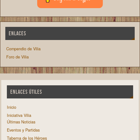
ENLACES
Compendio de Vilia
Foro de Vilia
ENLACES ÚTILES
Inicio
Iniciativa Vilia
Últimas Noticias
Eventos y Partidas
Taberna de los Héroes