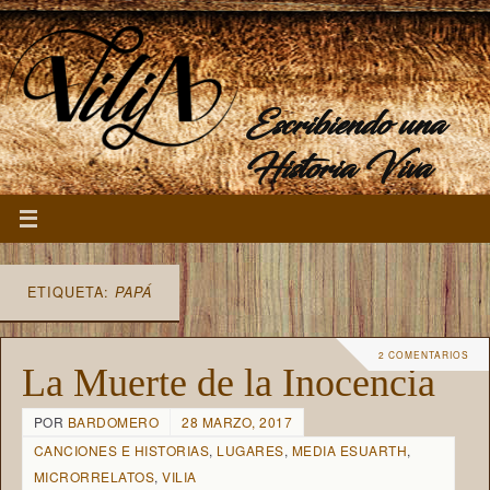
Escribiendo una
Historia Viva
ETIQUETA:
PAPÁ
2 COMENTARIOS
La Muerte de la Inocencia
POR
BARDOMERO
28 MARZO, 2017
CANCIONES E HISTORIAS
,
LUGARES
,
MEDIA ESUARTH
,
MICRORRELATOS
,
VILIA