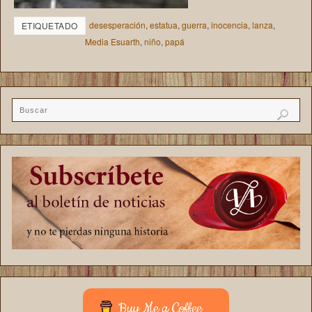
desesperación
,
estatua
,
guerra
,
inocencia
,
lanza
,
ETIQUETADO
Media Esuarth
,
niño
,
papá
Buy Me a Coffee