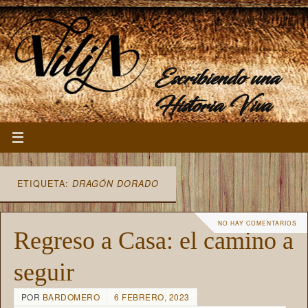
Escribiendo una
Historia Viva
ETIQUETA:
DRAGÓN DORADO
NO HAY COMENTARIOS
Regreso a Casa: el camino a
seguir
POR
BARDOMERO
6 FEBRERO, 2023