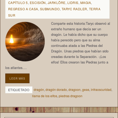
CAPÍTULO 5
,
ESCISIÓN
,
JARKLÔRE
,
LIDRIS
,
MAGIA
,
REGRESO A CASA
,
SUBMUNDO
,
TARYC RADLER
,
TERRA
SUR
Comparte esta historia:Taryc observó al
extraño humano que decía ser un
dragón. Le había dicho que su cuerpo
había perecido pero que su alma
continuaba atada a las Piedras del
Dragón. Unas piedras que habían sido
creadas durante la Separación. -¡Los
elfos! Ellos crearon las Piedras junto a
los atlantes.…
LEER MÁS
dragón
,
dragón dorado
,
dragoon
,
geas
,
infraoscuridad
,
ETIQUETADO
llama de los elfos
,
piedras dragoon