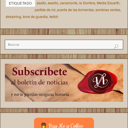
asalto
,
asedio
,
canarconte
,
la Sombra
,
Media Esuarth
,
ETIQUETADO
partida de rol
,
puerta de las tormentas
,
sombras verdes
,
streaming
,
torre de guardia
,
twitch
Buy Me a Coffee