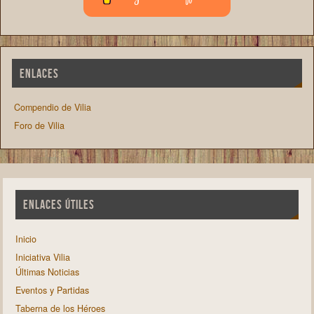
ENLACES
Compendio de Vilia
Foro de Vilia
ENLACES ÚTILES
Inicio
Iniciativa Vilia
Últimas Noticias
Eventos y Partidas
Taberna de los Héroes