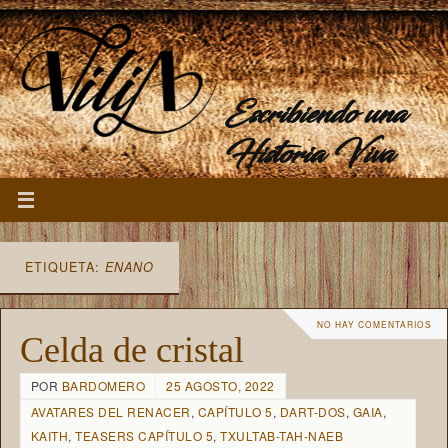
Escribiendo una
Historia Viva
ETIQUETA:
ENANO
NO HAY COMENTARIOS
Celda de cristal
POR
BARDOMERO
25 AGOSTO, 2022
AVATARES DEL RENACER
,
CAPÍTULO 5
,
DART-DOS
,
GAIA
,
KAITH
,
TEASERS CAPÍTULO 5
,
TXULTAB-TAH-NAEB