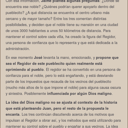
Con esa información,
Jaime plantea algunas preguntas
: ¿Dónde se
encuentra ese noble? ¿Quiénes podrían querer apoyarlo dentro del
pueblecito? ¿A qué distancia se encuentra el centro urbano más
cercano y de mayor tamaño? Entre los tres comentan distintas
posibilidades, y deciden que el noble tiene su mansión en una ciudad
de unos 3000 habitantes a unos 50 kilómetros de distancia. Para
mantener el control sobre cada villa, ha creado la figura del Regidor,
una persona de confianza que lo representa y que está dedicada a la
administración.
En ese momento
José
levanta la mano, emocionado, y
propone que
sea el Regidor de este pueblecito quien realmente está
oprimiendo al pueblo
. El regidor se ha convertido en una persona de
confianza para el noble, pero lo está engañando, y está desviando
parte de los impuestos que recauda de los vecinos del pueblecito
(mucho más altos de lo que impone el noble) para alguna causa oscura
y siniestra. Posiblemente
influenciada por algún Dios maligno
.
La idea del Dios maligno no se ajusta al contexto de la historia
que está planteando Juan, pero el resto de la propuesta le
encanta
. Los tres continúan discutiendo acerca de los motivos que
impulsan al Regidor a obrar así, y los métodos que está utilizando para
mantener su control sobre el pueblo y engañar a sus vecinos. La idea