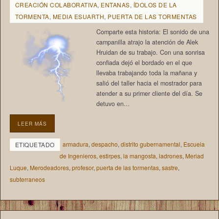
CREACIÓN COLABORATIVA
,
ENTANAS
,
ÍDOLOS DE LA
TORMENTA
,
MEDIA ESUARTH
,
PUERTA DE LAS TORMENTAS
Comparte esta historia: El sonido de una
campanilla atrajo la atención de Alek
Hruidan de su trabajo. Con una sonrisa
confiada dejó el bordado en el que
llevaba trabajando toda la mañana y
salió del taller hacia el mostrador para
atender a su primer cliente del día. Se
detuvo en…
LEER MÁS
armadura
,
despacho
,
distrito gubernamental
,
Escuela
ETIQUETADO
de Ingenieros
,
estirpes
,
la mangosta
,
ladrones
,
Meriad
Luque
,
Merodeadores
,
profesor
,
puerta de las tormentas
,
sastre
,
subterraneos