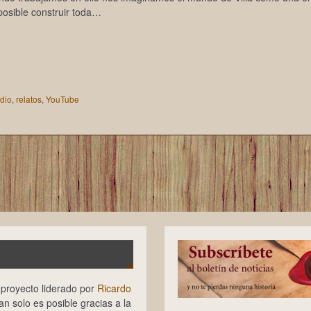
osible construir toda…
adio
,
relatos
,
YouTube
n proyecto liderado por
Ricardo
tan solo es posible gracias a la