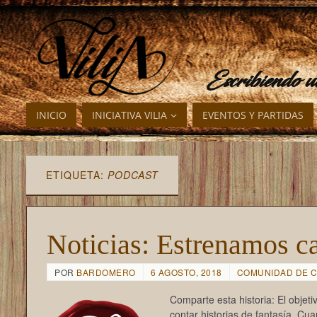
Escribiendo 
INICIO
INICIATIVA VILIA
EVENTOS Y PARTIDAS
ETIQUETA:
PODCAST
Noticias: Estrenamos c
POR
BARDOMERO
6 AGOSTO, 2018
COMUNIDAD DE 
Comparte esta historia: El objeti
contar historias de fantasía. C