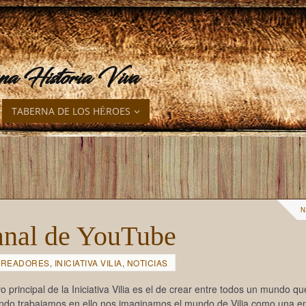
una Historia Viva
TABERNA DE LOS HÉROES
N
anal de YouTube
CREADORES
,
INICIATIVA VILIA
,
NOTICIAS
vo principal de la Iniciativa Vilia es el de crear entre todos un mundo q
uando trabajamos en ello nos imaginamos el mundo de Vilia como una e