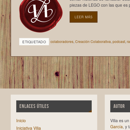
piezas de LEGO con las que es p
LEER MÁS
colaboradores
,
Creación Colaborativa
,
podcast
,
r
ETIQUETADO
ENLACES ÚTILES
AUTOR
Inicio
Vilia es u
García
, y 
Iniciativa Vilia